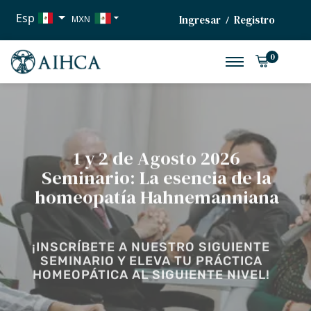
Esp
Ingresar
Registro
/
MXN
USD
0
EUR
1 y 2 de Agosto 2026
Seminario: La esencia de la
homeopatía Hahnemanniana
¡INSCRÍBETE A NUESTRO SIGUIENTE
SEMINARIO Y ELEVA TU PRÁCTICA
HOMEOPÁTICA AL SIGUIENTE NIVEL!