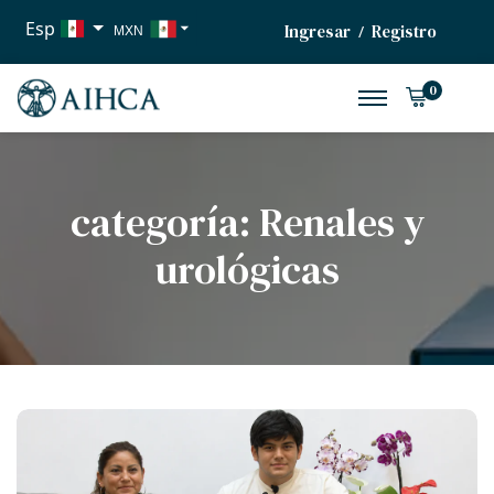
Esp
Ingresar
Registro
/
MXN
USD
0
EUR
categoría:
Renales y
urológicas