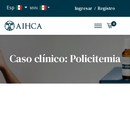
Esp
Ingresar
Registro
/
MXN
USD
0
EUR
Caso clínico: Policitemia