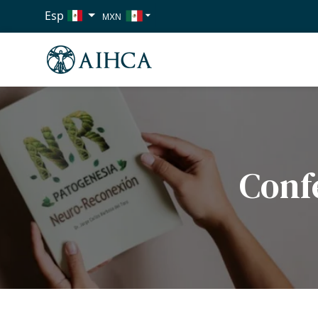
Esp
MXN
USD
EUR
Conf