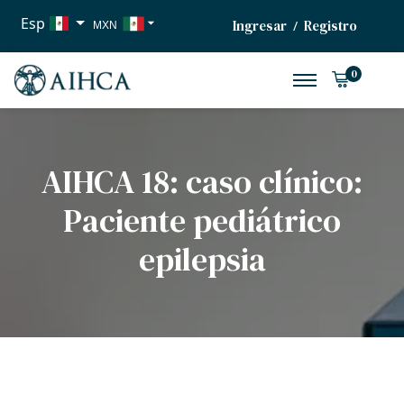
Esp
Ingresar
Registro
/
MXN
USD
0
EUR
AIHCA 18: caso clínico:
Paciente pediátrico
epilepsia