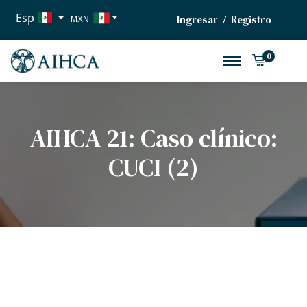
Esp
Ingresar
Registro
/
MXN
USD
0
EUR
AIHCA 21: Caso clínico:
CUCI (2)