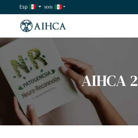
Esp
MXN
USD
EUR
AIHCA 24