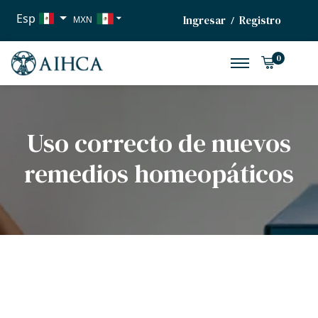
Esp
Ingresar
Registro
/
MXN
USD
0
EUR
Uso correcto de nuevos
remedios homeopáticos