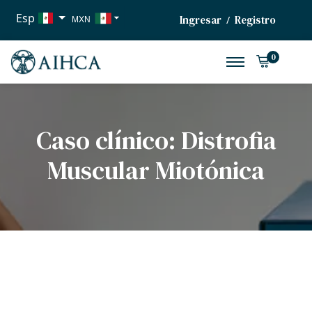
Esp
Ingresar
Registro
/
MXN
USD
0
EUR
Caso clínico: Distrofia
Muscular Miotónica