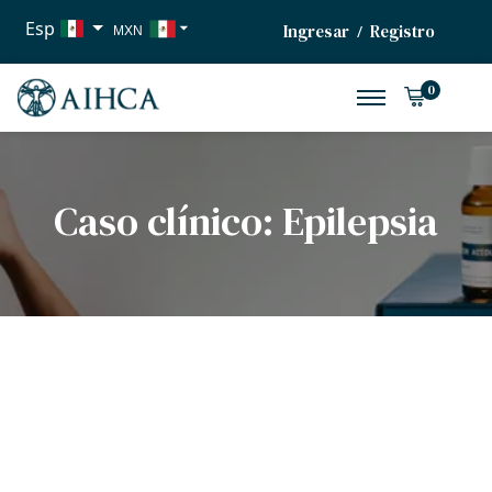
Esp
Ingresar
Registro
/
MXN
USD
0
EUR
Caso clínico: Epilepsia