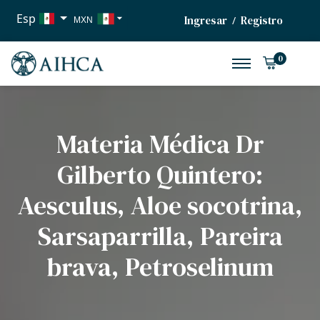
Esp
Ingresar
Registro
/
MXN
USD
0
EUR
Materia Médica Dr
Gilberto Quintero:
Aesculus, Aloe socotrina,
Sarsaparrilla, Pareira
brava, Petroselinum