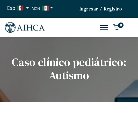
Esp
Ingresar
Registro
/
MXN
USD
0
EUR
Caso clínico pediátrico:
Autismo