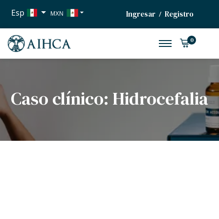
Esp
Ingresar
Registro
/
MXN
USD
0
EUR
Caso clínico: Hidrocefalia