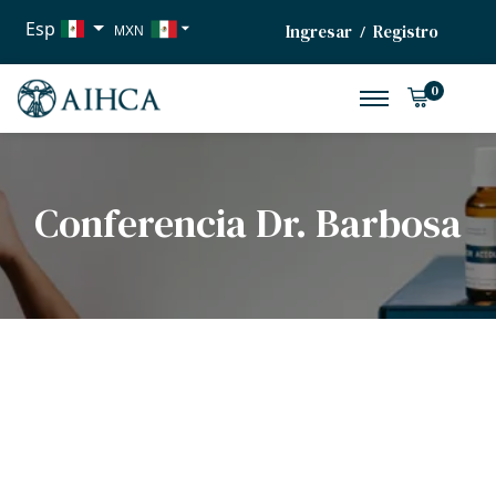
Esp
Ingresar
Registro
/
MXN
USD
0
EUR
Conferencia Dr. Barbosa