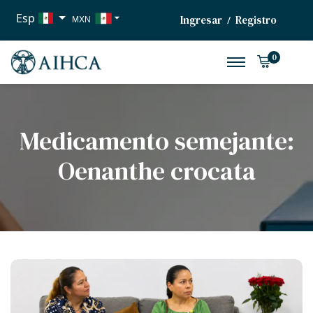
Esp
Ingresar
Registro
/
MXN
USD
0
EUR
Medicamento semejante:
Oenanthe crocata