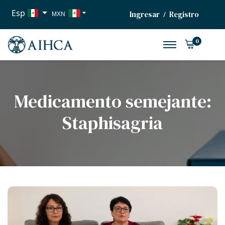
Esp
Ingresar
Registro
/
MXN
USD
0
EUR
Medicamento semejante:
Staphisagria