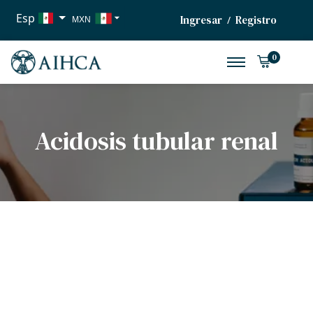
Esp
Ingresar
Registro
/
MXN
USD
0
EUR
Acidosis tubular renal