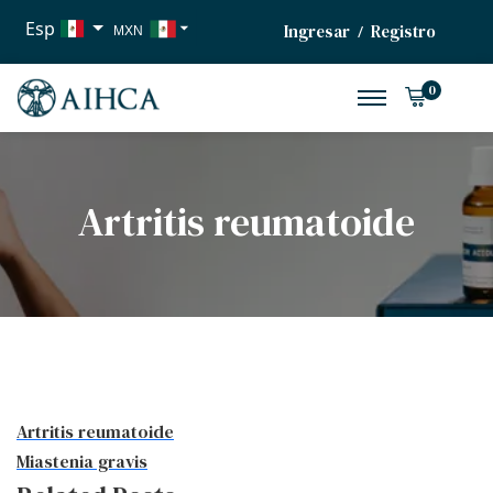
Esp
Ingresar
Registro
/
MXN
USD
0
EUR
Artritis reumatoide
Artritis reumatoide
Miastenia gravis