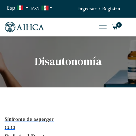
Esp
Ingresar
Registro
/
MXN
USD
0
EUR
Disautonomía
Sínfrome de asperger
CUCI