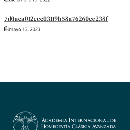
7d0aea012ece03119b58a76260ec238f
mayo 13, 2023