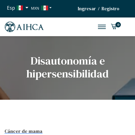
Esp
Ingresar
Registro
/
MXN
USD
0
EUR
Disautonomía e
hipersensibilidad
Cáncer de mama