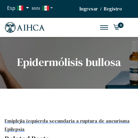
Esp
Ingresar
Registro
/
MXN
USD
0
EUR
Epidermólisis bullosa
Emiplejia izquierda secundaria a ruptura de aneurisma
Epilepsia