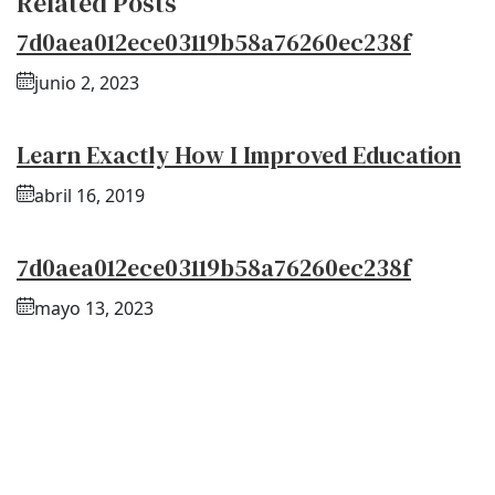
Related Posts
7d0aea012ece03119b58a76260ec238f
junio 2, 2023
Learn Exactly How I Improved Education
abril 16, 2019
7d0aea012ece03119b58a76260ec238f
mayo 13, 2023