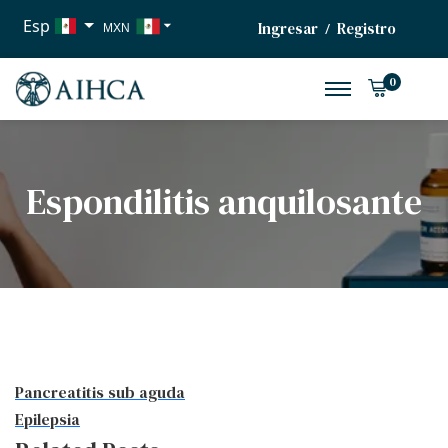
Esp
Ingresar
Registro
/
MXN
USD
0
EUR
Espondilitis anquilosante
Pancreatitis sub aguda
Epilepsia