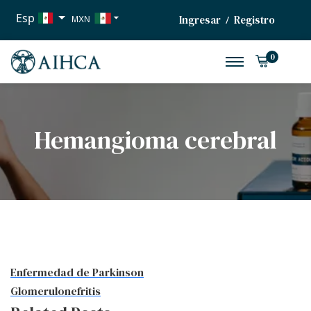
Esp
Ingresar
Registro
/
MXN
USD
0
EUR
Hemangioma cerebral
Enfermedad de Parkinson
Glomerulonefritis