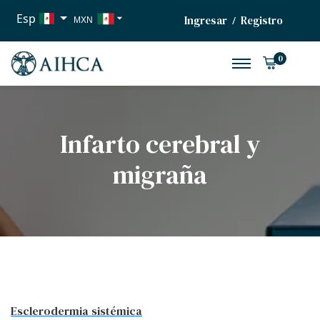
Esp
Ingresar
Registro
/
MXN
USD
0
EUR
Infarto cerebral y
migraña
Esclerodermia sistémica