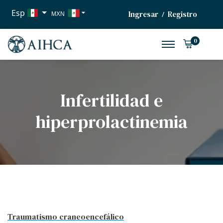
Esp
Ingresar
Registro
/
MXN
USD
0
EUR
Infertilidad e
hiperprolactinemia
Traumatismo craneoencefálico