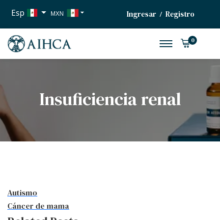
Esp
Ingresar
Registro
/
MXN
USD
0
EUR
Insuficiencia renal
Autismo
Cáncer de mama