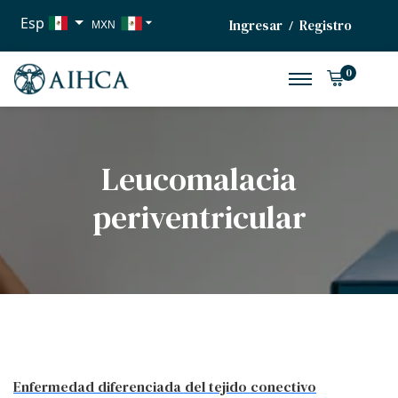
Esp
Ingresar
Registro
/
MXN
USD
0
EUR
Leucomalacia
periventricular
Enfermedad diferenciada del tejido conectivo