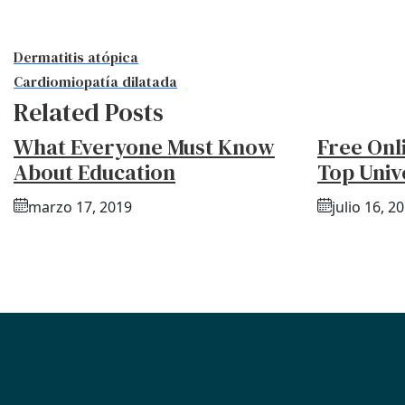
Dermatitis atópica
Cardiomiopatía dilatada
Related Posts
What Everyone Must Know
Free Onl
About Education
Top Univ
marzo 17, 2019
julio 16, 2