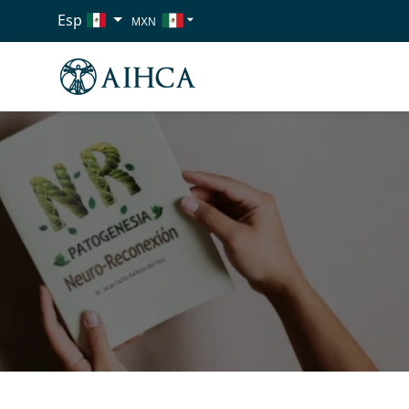
Esp
MXN
USD
EUR