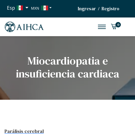
Esp
Ingresar
Registro
/
MXN
USD
0
EUR
Miocardiopatia e
insuficiencia cardiaca
Parálisis cerebral