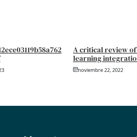
12ece03119b58a762
A critical review o
f
learning integrati
23
noviembre 22, 2022