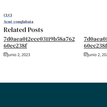
CUCI
Acné conglabata
Related Posts
7d0aea012ece03119b58a762
7d0aea0
60ec238f
60ec238
junio 2, 2023
junio 2, 20