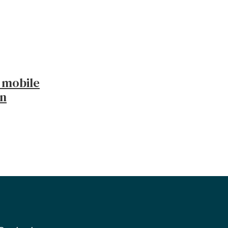
f mobile
on