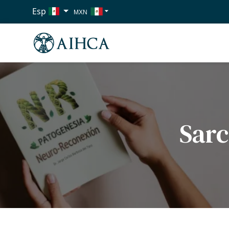
Esp
MXN
USD
EUR
Sarc