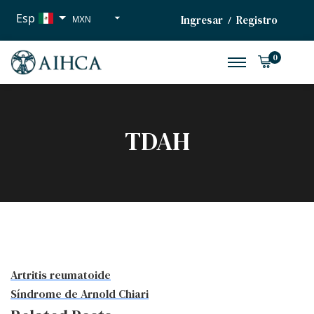
Esp
Ingresar
Registro
/
MXN
USD
0
EUR
TDAH
Artritis reumatoide
Síndrome de Arnold Chiari