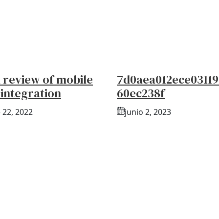
l review of mobile
7d0aea012ece0311
 integration
60ec238f
 22, 2022
junio 2, 2023