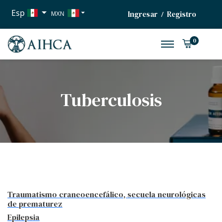
Esp
Ingresar
Registro
/
MXN
USD
0
EUR
Tuberculosis
Traumatismo craneoencefálico, secuela neurológicas
de prematurez
Epilepsia