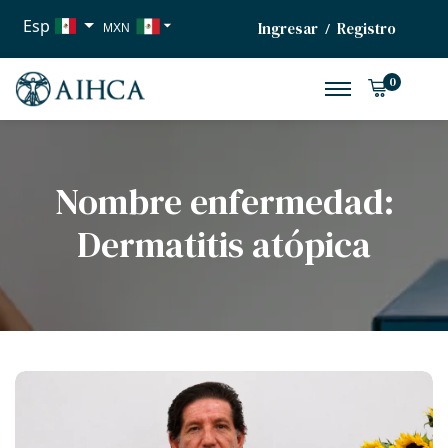
Esp
Ingresar
Registro
/
MXN
USD
0
EUR
Nombre enfermedad:
Dermatitis atópica