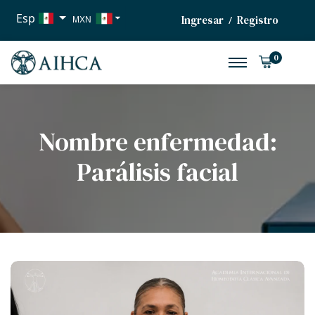
Esp
Ingresar
Registro
/
MXN
USD
0
EUR
Nombre enfermedad:
Parálisis facial