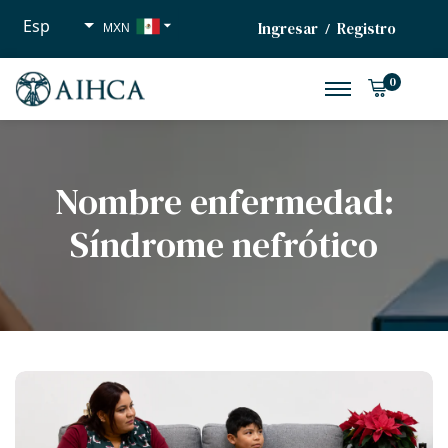
Esp
Ingresar
Registro
/
MXN
USD
0
EUR
Nombre enfermedad:
Síndrome nefrótico