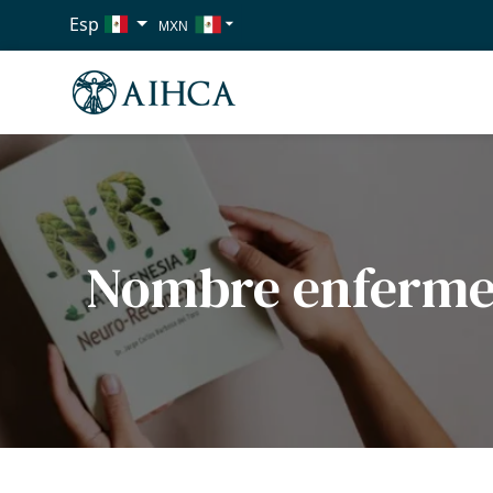
Esp
MXN
USD
EUR
Nombre enferm