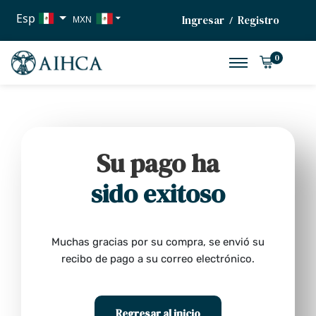
Esp
Ingresar
Registro
/
MXN
USD
0
EUR
Su pago ha
sido exitoso
Muchas gracias por su compra, se envió su
recibo de pago a su correo electrónico.
Regresar al inicio