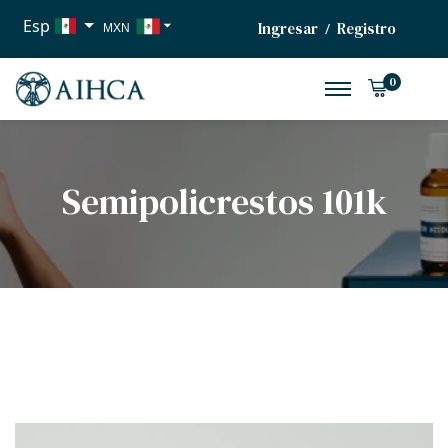
Esp
Ingresar
Registro
/
MXN
USD
0
EUR
Semipolicrestos 101k