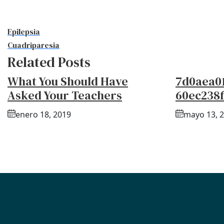
Epilepsia
Cuadriparesia
Related Posts
What You Should Have
7d0aea0
Asked Your Teachers
60ec238
enero 18, 2019
mayo 13, 