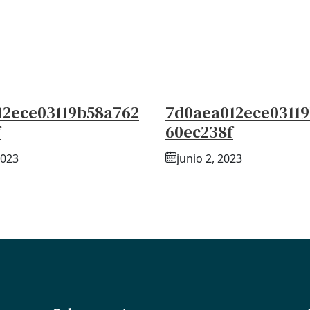
12ece03119b58a762
7d0aea012ece0311
f
60ec238f
2023
junio 2, 2023