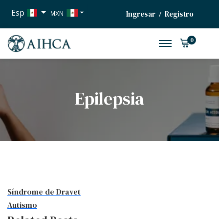
Esp
Ingresar
Registro
/
MXN
USD
0
EUR
Epilepsia
Síndrome de Dravet
Autismo