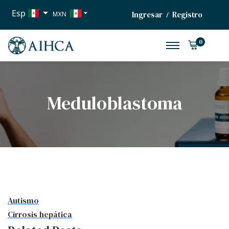
Esp
Ingresar
Registro
/
MXN
USD
0
EUR
Meduloblastoma
Autismo
Cirrosis hepática