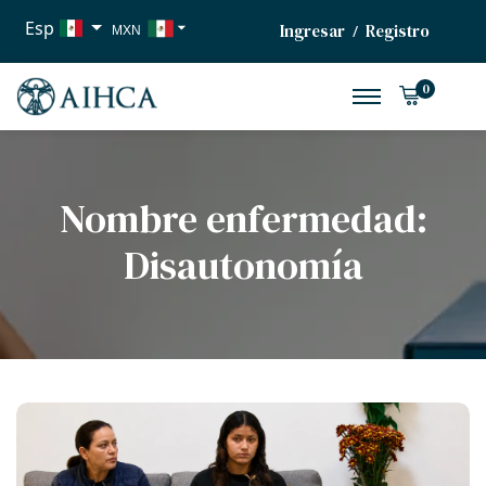
Esp
Ingresar
Registro
/
MXN
USD
0
EUR
Nombre enfermedad:
Disautonomía