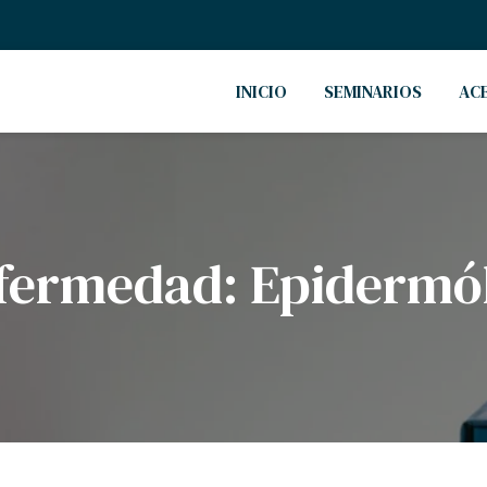
INICIO
SEMINARIOS
AC
fermedad:
Epidermól