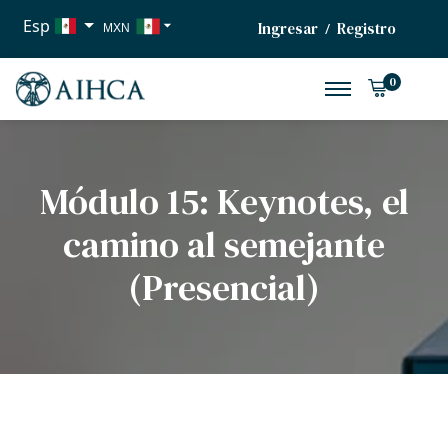
Esp
Ingresar
Registro
/
MXN
USD
0
EUR
Módulo 15: Keynotes, el
camino al semejante
(Presencial)