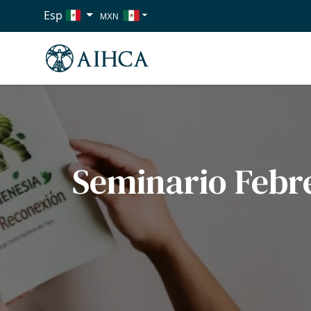
Esp
MXN
USD
EUR
Seminario Febre